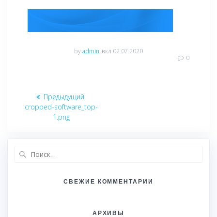
by
admin
вкл 02.07.2020
0
Навигация
Предыдущий:
Предыдущая
по
cropped-software_top-
запись:
1.png
записям
Найти:
СВЕЖИЕ КОММЕНТАРИИ
АРХИВЫ